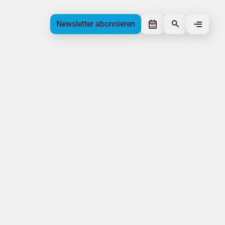
Newsletter abonnieren
Newsletter abonnieren
Beitrag gefällt mir
Autor
Deutscher Reiseverband
Schlagworte
Statistik
Beitrag teilen
Das könnte Sie interessieren
Radwandern
Nachhaltigkeit
Statistik
Internationales
Corona-Virus
Camping
|
|
Impressum
Datenschutz
Tourismus.mv